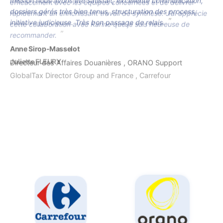
dossiers gérés très bien tenus, structuration des process,
initiative judicieuse. Très bon passage de relais.
Anne Sirop-Masselot
Directeur des Affaires Douanières , ORANO Support