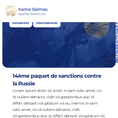
Étiquette : International
,
c
Actualités
International
S
s
O
o
F
V
s
R
d
C
c
É
14ème paquet de sanctions contre
la Russie
Lorem ipsum dolor sit amet, in eam odio amet, vix
id nullam detracto, vidit vituperatoribus duo id.
Affert detraxit voluptatum vis eu, inermis in eam
odio amet, vix id nullam detracto, vidit
vituperatoribus duo id. Affert detraxit voluptatum vis