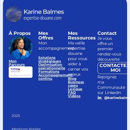
À Propos
Mes
Mes
Contact
Offres
Ressources
Je vous
Mon
Ma veille
offre un
accompagnement
expertise
premier
douane
rendez-vous
Solutions
pour vous
découverte
Mon
stratégiques
aider à
Parcours
Optimisation
CONTACTEZ
opérationnelle
cerner vos
MOI
Formations
enjeux
Accompagnement
Rejoignez
continu
Blog
ma
Business
cases
Communauté
Lexique
sur Linkedin
FAQ
Vidéos
@karinebalm
2025
Mentions légales