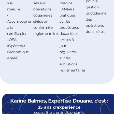
pour la
sur-
liés aux
besoins
gestion
mesure
opérations
• Ateliers
quotidienne
•
douanières
pratiques
des
Accompagnement
• Mise en
sur les
opérations
à la
conformité
procédures
douanières
certification
réglementaire
douanières
• OEA
• Mises à
(Opérateur
jour
Économique
régulières
Agréé)
sur les
évolutions
réglementaires
Karine Balmes, Expertise Douane, c'est :
25 ans d'expérience
depuis 8 ans en indépendante