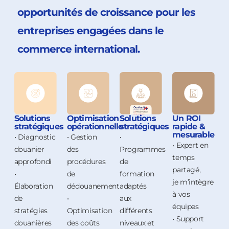
opportunités de croissance pour les
entreprises engagées dans le
commerce international.
Solutions
Optimisation
Solutions
Un ROI
stratégiques
opérationnelle
stratégiques
rapide &
mesurable
• Diagnostic
• Gestion
•
• Expert en
douanier
des
Programmes
temps
approfondi
procédures
de
partagé,
•
de
formation
je m’intègre
Élaboration
dédouanement
adaptés
à vos
de
•
aux
équipes
stratégies
Optimisation
différents
• Support
douanières
des coûts
niveaux et