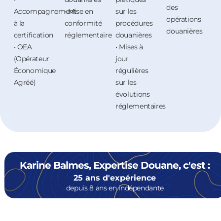
des
Accompagnement
• Mise en
sur les
opérations
à la
conformité
procédures
douanières
certification
réglementaire
douanières
• OEA
• Mises à
(Opérateur
jour
Économique
régulières
Agréé)
sur les
évolutions
réglementaires
Karine Balmes, Expertise Douane, c'est :
25 ans d'expérience
depuis 8 ans en indépendante