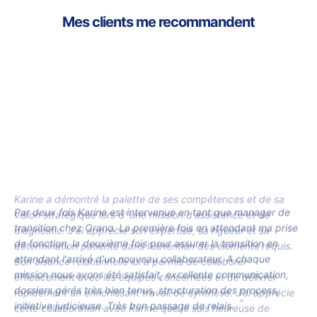
Mes clients me recommandent
Par deux fois Karine est intervenue en tant que manager de
transition chez Orano. La première fois en attendant ma prise
de fonction, la deuxième fois pour assurer la transition en
attendant l'arrivé d'un nouveau collaborateur. A chaque
mission nous avons été satisfait, excellente communication,
dossiers gérés très bien tenus, structuration des process,
initiative judicieuse. Très bon passage de relais.