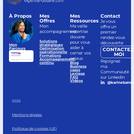
À Propos
Mes
Mes
Contact
Offres
Ressources
Je vous
Mon
Ma veille
offre un
accompagnement
expertise
premier
douane
rendez-vous
Solutions
pour vous
découverte
Mon
stratégiques
aider à
Parcours
Optimisation
CONTACTEZ
opérationnelle
cerner vos
MOI
Formations
enjeux
Accompagnement
Rejoignez
continu
Blog
ma
Business
cases
Communauté
Lexique
sur Linkedin
FAQ
Vidéos
@karinebalm
2025
Mentions légales
Politique de cookies (UE)