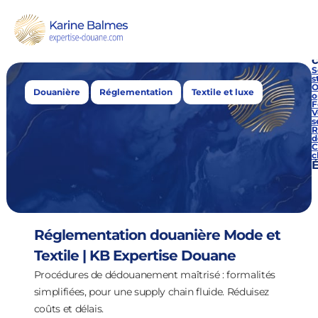
Étiquette : Textile et luxe
c
S
s
O
,
,
Douanière
Réglementation
Textile et luxe
o
F
V
s
R
d
C
c
É
Réglementation douanière Mode et
Textile | KB Expertise Douane
Procédures de dédouanement maîtrisé : formalités
simplifiées, pour une supply chain fluide. Réduisez
coûts et délais.