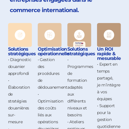
commerce international.
Solutions
Optimisation
Solutions
Un ROI
stratégiques
opérationnelle
stratégiques
rapide &
mesurable
• Diagnostic
• Gestion
•
• Expert en
douanier
des
Programmes
temps
approfondi
procédures
de
partagé,
•
de
formation
je m’intègre
Élaboration
dédouanement
adaptés
à vos
de
•
aux
équipes
stratégies
Optimisation
différents
• Support
douanières
des coûts
niveaux et
pour la
sur-
liés aux
besoins
gestion
mesure
opérations
• Ateliers
quotidienne
•
douanières
pratiques