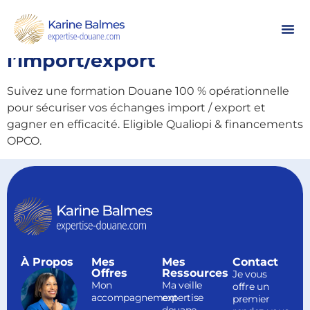
Formation douane : maîtrisez
la réglementation à
l’import/export
Suivez une formation Douane 100 % opérationnelle
pour sécuriser vos échanges import / export et
gagner en efficacité. Eligible Qualiopi & financements
OPCO.
À Propos
Mes
Mes
Contact
Offres
Ressources
Je vous
Mon
Ma veille
offre un
accompagnement
expertise
premier
douane