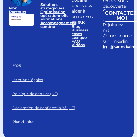
rendez-vous
Solutions
pour vous
découverte
Mon
stratégiques
aider à
Parcours
Optimisation
CONTACTEZ
opérationnelle
cerner vos
MOI
Formations
enjeux
Accompagnement
Rejoignez
continu
Blog
ma
Business
cases
Communauté
Lexique
sur Linkedin
FAQ
Vidéos
@karinebalm
2025
Mentions légales
Politique de cookies (UE)
Déclaration de confidentialité (UE)
Plan du site