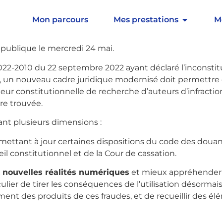
 présenté en Conseil des ministres
le projet de loi visa
_user_can(access_s2member_level1)]…[/s2If] [s2If curren
Mon parcours
Mes prestations
M
e
la procédure accélérée
sur ce texte. Ce projet de loi s
 publique le mercredi 24 mai.
022-2010 du 22 septembre 2022 ayant déclaré l’inconstitu
un nouveau cadre juridique modernisé doit permettre d’
aleur constitutionnelle de recherche d’auteurs d’infraction
tre trouvée.
nt plusieurs dimensions :
 mettant à jour certaines dispositions du code des doua
l constitutionnel et de la Cour de cassation.
x
nouvelles réalités numériques
et mieux appréhender
iculier de tirer les conséquences de l’utilisation désormai
ent des produits de ces fraudes, et de recueillir des é