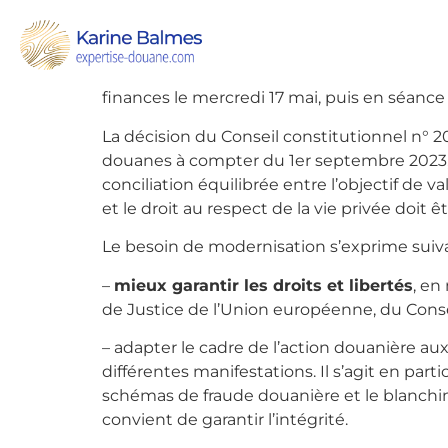
Le ministre délégué des Comptes publics a
face aux nouvelles menaces
.
[s2If !current
Le Gouvernement a d’ores et déjà engagé
finances le mercredi 17 mai, puis en séance
La décision du Conseil constitutionnel n° 2
douanes à compter du 1er septembre 2023, 
conciliation équilibrée entre l’objectif de v
et le droit au respect de la vie privée doit ê
Le besoin de modernisation s’exprime suiva
–
mieux garantir les droits et libertés
, en
de Justice de l’Union européenne, du Consei
– adapter le cadre de l’action douanière au
différentes manifestations. Il s’agit en part
schémas de fraude douanière et le blanchim
convient de garantir l’intégrité.