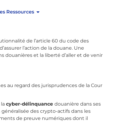
nt à donner à la douane les moyens de faire
t_user_can(access_s2member_level1)]
es Ressources
era ainsi examiné en commission des
tionnalité de l’article 60 du code des
assurer l’action de la douane. Une
s douanières et la liberté d’aller et de venir
nes au regard des jurisprudences de la Cour
 la
cyber-délinquance
douanière dans ses
s généralisée des crypto-actifs dans les
léments de preuve numériques dont il