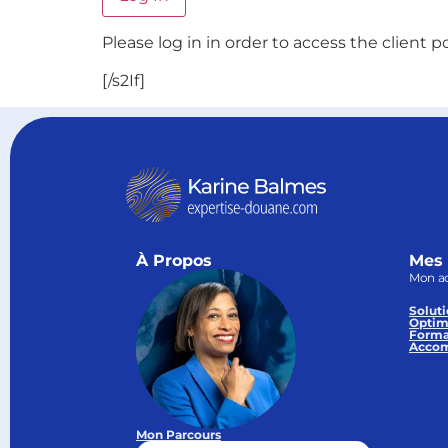
Please log in in order to access the client po
[/s2If]
À Propos
Mes 
Mon a
Soluti
Optim
Forma
Accom
Mon Parcours