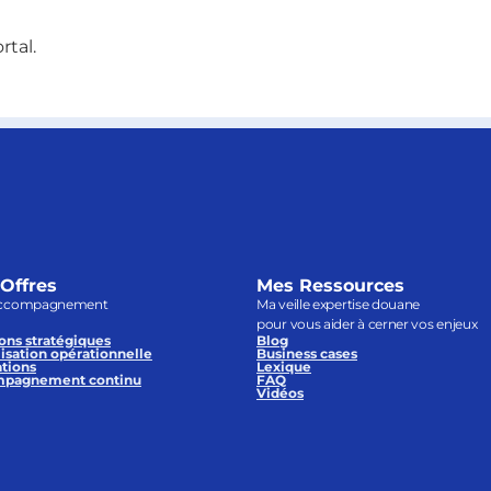
rtal.
Offres
Mes Ressources
ccompagnement
Ma veille expertise douane
pour vous aider à cerner vos enjeux
ons stratégiques
Blog
isation opérationnelle
Business cases
tions
Lexique
pagnement continu
FAQ
Vidéos