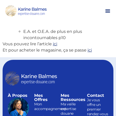
Karine BALMES citée dans le magasine
Classe export :
Magazine janvier-février 2015 – 228
E.A. et O.E.A. de plus en plus
incontournables p10
Vous pouvez lire l’article
ici
Et pour acheter le magasine, ça se passe
ici
À Propos
Mes
Mes
Contact
Offres
Ressources
Je vous
Mon
Ma veille
offre un
accompagnement
expertise
premier
douane
rendez-vous