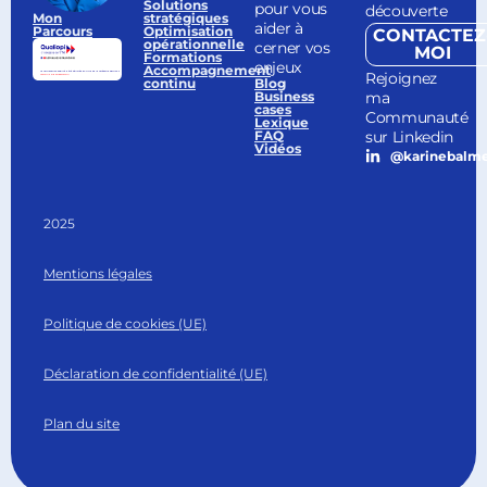
Solutions
pour vous
découverte
Mon
stratégiques
aider à
Parcours
Optimisation
CONTACTEZ
opérationnelle
cerner vos
MOI
Formations
enjeux
Accompagnement
Rejoignez
continu
Blog
ma
Business
cases
Communauté
Lexique
sur Linkedin
FAQ
Vidéos
@karinebalm
2025
Mentions légales
Politique de cookies (UE)
Déclaration de confidentialité (UE)
Plan du site