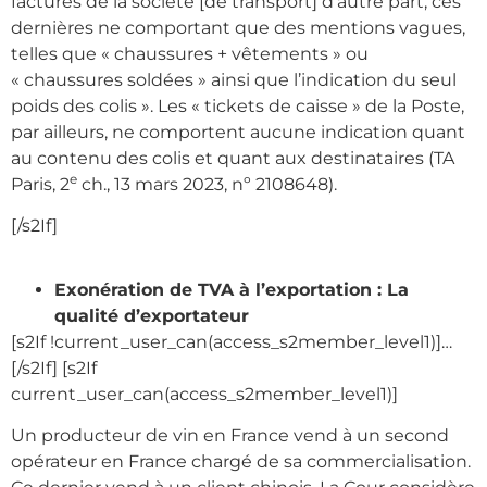
factures de la société [de transport] d’autre part, ces
dernières ne comportant que des mentions vagues,
telles que « chaussures + vêtements » ou
« chaussures soldées » ainsi que l’indication du seul
poids des colis ». Les « tickets de caisse » de la Poste,
par ailleurs, ne comportent aucune indication quant
au contenu des colis et quant aux destinataires (TA
e
Paris, 2
ch., 13 mars 2023, nº 2108648).
[/s2If]
Exonération de TVA à l’exportation : La
qualité d’exportateur
[s2If !current_user_can(access_s2member_level1)]…
[/s2If]
[s2If
current_user_can(access_s2member_level1)]
Un producteur de vin en France vend à un second
opérateur en France chargé de sa commercialisation.