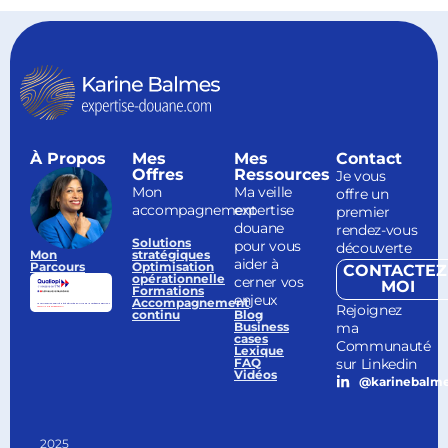
À Propos
Mes
Mes
Contact
Offres
Ressources
Je vous
Mon
Ma veille
offre un
accompagnement
expertise
premier
douane
rendez-vous
Solutions
pour vous
découverte
Mon
stratégiques
aider à
Parcours
Optimisation
CONTACTEZ
opérationnelle
cerner vos
MOI
Formations
enjeux
Accompagnement
Rejoignez
continu
Blog
ma
Business
cases
Communauté
Lexique
sur Linkedin
FAQ
Vidéos
@karinebalm
2025