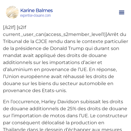
Origine non préférentielle : La notion
d’ouvraison économiquement justifiée.
[s2If !current_user_can(access_s2member_level1)]…
[/s2If]
[s2If
current_user_can(access_s2member_level1)]Arrêt du
Tribunal de la CJCE rendu dans le contexte particulier
de la présidence de Donald Trump qui durant son
mandat avait appliqué des droits de douane
additionnels sur les importations d’acier et
d’aluminium en provenance de l’UE. En réponse,
l’Union européenne avait réhaussé les droits de
douane sur les biens du secteur automobile en
provenance des Etats-unis.
En l’occurrence, Harley Davidson subissait les droits
de douane additionnels de 25% des droits de douane
sur l’importation de motos dans l’UE. Le constructeur
par conséquent délocalisé la production en
Thaïlande dans le dessein d’échapper aux mesures