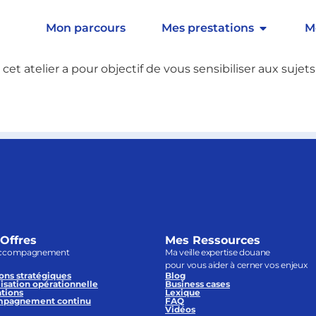
ouanement »
Mon parcours
Mes prestations
M
et atelier a pour objectif de vous sensibiliser aux sujet
Offres
Mes Ressources
ccompagnement
Ma veille expertise douane
pour vous aider à cerner vos enjeux
ons stratégiques
Blog
isation opérationnelle
Business cases
tions
Lexique
pagnement continu
FAQ
Vidéos