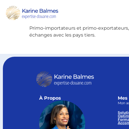
SQYcub / Incubateur
« Import / Export : les procédures de déd
le 20/03/2018 à 9h30
Primo-importateurs et primo-exportateurs, c
échanges avec les pays tiers.
À Propos
Mes 
Mon a
Soluti
Optim
Forma
Accom