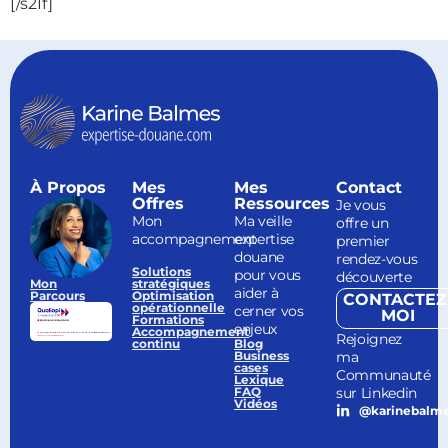
[/s2If]
À Propos
Mes
Mes
Contact
Offres
Ressources
Je vous
Mon
Ma veille
offre un
accompagnement
expertise
premier
douane
rendez-vous
Solutions
pour vous
découverte
Mon
stratégiques
aider à
Parcours
Optimisation
CONTACTEZ
opérationnelle
cerner vos
MOI
Formations
enjeux
Accompagnement
Rejoignez
continu
Blog
ma
Business
cases
Communauté
Lexique
sur Linkedin
FAQ
Vidéos
@karinebalm