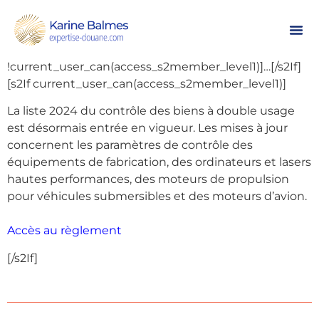
Parution au JOUE du Règlement 2023/2616 du 15
septembre 2023 modifiant la liste de contrôle des
Biens à Double Usage.[s2If
!current_user_can(access_s2member_level1)]…[/s2If]
[s2If current_user_can(access_s2member_level1)]
La liste 2024 du contrôle des biens à double usage
est désormais entrée en vigueur. Les mises à jour
concernent les paramètres de contrôle des
équipements de fabrication, des ordinateurs et lasers
hautes performances, des moteurs de propulsion
pour véhicules submersibles et des moteurs d’avion.
Accès au règlement
[/s2If]