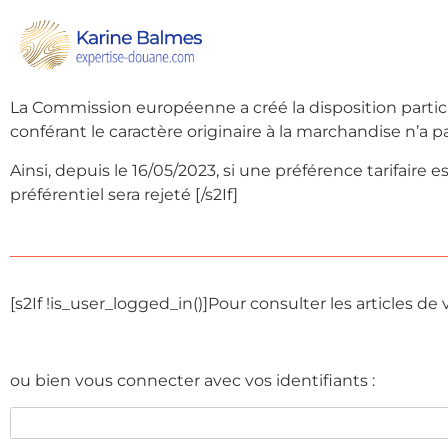
Dans le cadre de l’accord UE-Israël, et en application 
!current_user_can(access_s2member_level1)]…[/s2If]
[s2
territoires placés sous administration israélienne depu
La Commission européenne a créé la disposition particu
conférant le caractère originaire à la marchandise n’a pa
Ainsi, depuis le 16/05/2023, si une préférence tarifair
préférentiel sera rejeté [/s2If]
[s2If !is_user_logged_in()]
Pour consulter les articles de v
ou bien vous connecter avec vos identifiants :