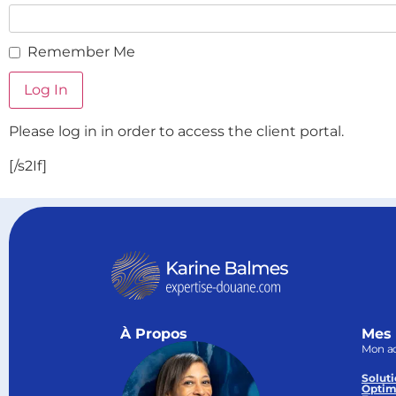
Remember Me
Please log in in order to access the client portal.
[/s2If]
À Propos
Mes 
Mon a
Soluti
Optim