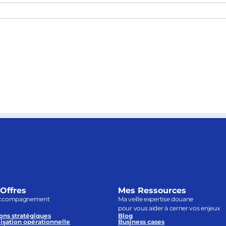
Offres
Mes Ressources
ccompagnement
Ma veille expertise douane
pour vous aider à cerner vos enjeux
ons stratégiques
Blog
isation opérationnelle
Business cases