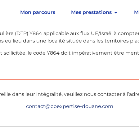
de l’arrangement technique conclu entre les deux parties
Mon parcours
Mes prestations
M
If current_user_can(access_s2member_level1)] les colon
is 1967
NE peuvent PAS
bénéficier du régime tarifaire pré
lière (DTP) Y864 applicable aux flux UE/Israël à compter
s eu lieu dans une localité située dans les territoires pl
e est sollicitée, le code Y864 doit impérativement être me
eille dans leur intégralité, veuillez nous contacter à l’adr
contact@cbexpertise-douane.com