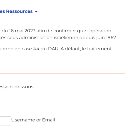
, les marchandises produites dans[s2If
es Ressources
ies de peuplement israéliennes implantée sur les
férentiel.
 du 16 mai 2023 afin de confirmer que l’opération
acés sous administration israélienne depuis juin 1967.
ntionné en case 44 du DAU. A défaut, le traitement
esse ci dessous :
Username or Email