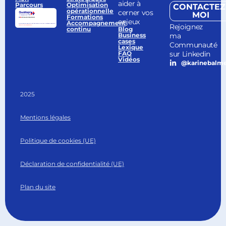
aider à
Parcours
Optimisation
CONTACTEZ
opérationnelle
cerner vos
MOI
Formations
enjeux
Accompagnement
Rejoignez
continu
Blog
ma
Business
cases
Communauté
Lexique
sur Linkedin
FAQ
Vidéos
@karinebalm
2025
Mentions légales
Politique de cookies (UE)
Déclaration de confidentialité (UE)
Plan du site