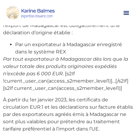
Information de la DG TAXUD du
13/12/2022
A compter du 01/01/2023 la certification d’origine à
l’export de Madagascar est obligatoirement une
déclaration d’origine établie :
Par un exportateur à Madagascar enregistré
dans le système REX
Par tout exportateur à Madagascar dès lors que la
valeur totale des produits originaires expédiés
n’excède pas 6 000 EUR.
[s2If
!current_user_can(access_s2member_level1)]…[/s2If]
[s2If current_user_can(access_s2member_level1)]
À partir du 1er janvier 2023, les certificats de
circulation EUR.1 et les déclarations sur facture établis
par des exportateurs agréés émis à Madagascar ne
sont plus valables pour prétendre au traitement
tarifaire préférentiel à l’import dans l’UE.