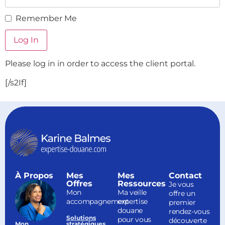
Remember Me
Please log in in order to access the client portal.
[/s2If]
À Propos
Mes
Mes
Contact
Offres
Ressources
Je vous
Mon
Ma veille
offre un
accompagnement
expertise
premier
douane
rendez-vous
Solutions
pour vous
découverte
Mon
stratégiques