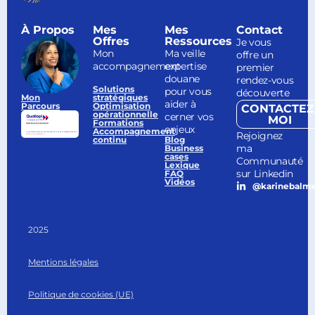
À Propos
Mes
Mes
Contact
Offres
Ressources
Je vous
Mon
Ma veille
offre un
accompagnement
expertise
premier
douane
rendez-vous
Solutions
pour vous
découverte
Mon
stratégiques
aider à
Parcours
Optimisation
CONTACTEZ
opérationnelle
cerner vos
MOI
Formations
enjeux
Accompagnement
Rejoignez
continu
Blog
ma
Business
cases
Communauté
Lexique
sur Linkedin
FAQ
Vidéos
@karinebalm
2025
Mentions légales
Politique de cookies (UE)