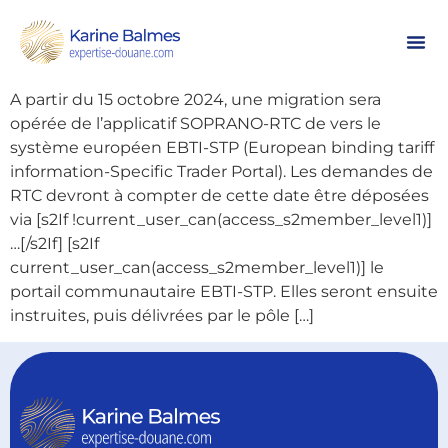
Renseignements tarifaires
contraignants (RTC)
A partir du 15 octobre 2024, une migration sera
opérée de l’applicatif SOPRANO-RTC de vers le
système européen EBTI-STP (European binding tariff
information-Specific Trader Portal). Les demandes de
RTC devront à compter de cette date être déposées
via [s2If !current_user_can(access_s2member_level1)]
…[/s2If] [s2If
current_user_can(access_s2member_level1)] le
portail communautaire EBTI-STP. Elles seront ensuite
instruites, puis délivrées par le pôle […]