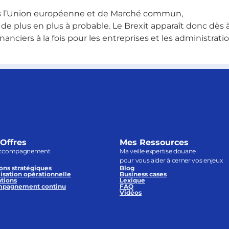
ois l’Union européenne et de Marché commun,
st de plus en plus à probable. Le Brexit apparaît donc d
anciers à la fois pour les entreprises et les administrati
Offres
Mes Ressources
ccompagnement
Ma veille expertise douane
pour vous aider à cerner vos enjeux
ons stratégiques
Blog
isation opérationnelle
Business cases
tions
Lexique
pagnement continu
FAQ
Vidéos