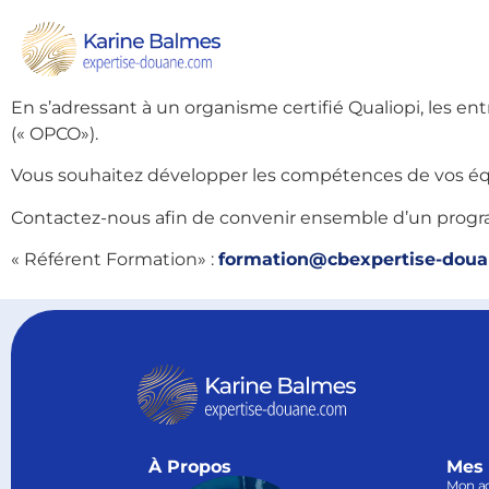
Cette reconnaissance vient récompenser notre engage
Autre intérêt pour ces entreprises :
bénéficier des 
En s’adressant à un organisme certifié Qualiopi, les 
(« OPCO»).
Vous souhaitez développer les compétences de vos éq
Contactez-nous afin de convenir ensemble d’un prog
« Référent Formation» :
formation@cbexpertise-dou
À Propos
Mes 
Mon a