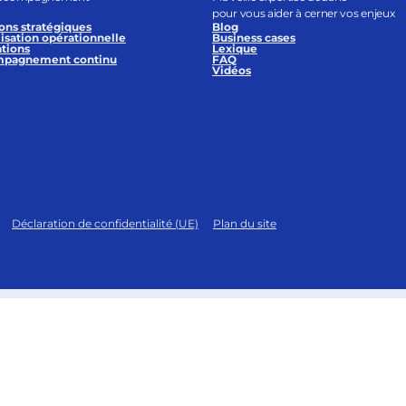
pour vous aider à cerner vos enjeux
ons stratégiques
Blog
isation opérationnelle
Business cases
tions
Lexique
pagnement continu
FAQ
Vidéos
Déclaration de confidentialité (UE)
Plan du site