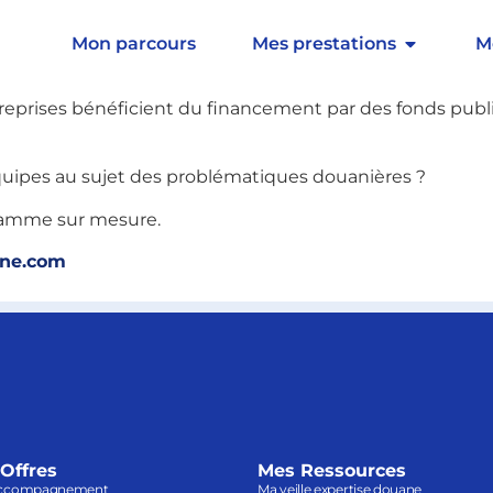
ment au quotidien pour offrir des formations de quali
Mon parcours
Mes prestations
M
financements
entreprises bénéficient du financement par des fonds pu
uipes au sujet des problématiques douanières ?
ramme sur mesure.
ane.com
Offres
Mes Ressources
ccompagnement
Ma veille expertise douane