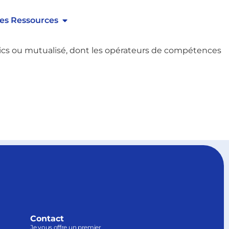
té aux entreprises que nous accompagnons.
es Ressources
blics ou mutualisé, dont les opérateurs de compétences
Contact
Je vous offre un premier